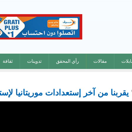
بلات
مقالات
رأي المحقق
تدوينات
ثقافة
يقربنا من آخر إستعدادات موريتانيا لإس