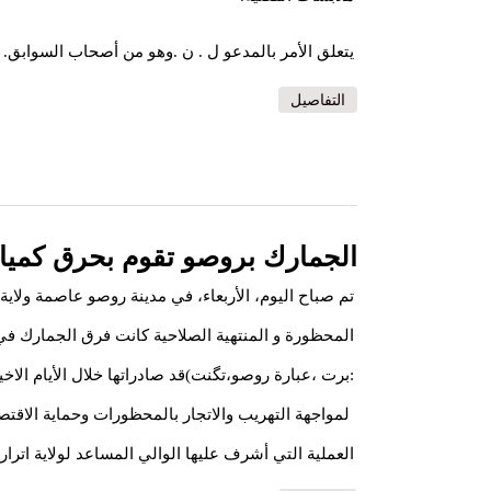
يتعلق الأمر بالمدعو ل . ن .وهو من أصحاب السوابق.
التفاصيل
الجمارك بروصو تقوم بحرق كميات
تم صباح اليوم، الأربعاء، في مدينة روصو عاصمة ولاية
المحظورة و المنتهية الصلاحية كانت فرق الجمارك في ال
:برت ،عبارة روصو،تگنت)قد صادراتها خلال الأيام الاخ
لمواجهة التهريب والاتجار بالمحظورات وحماية الاقتص
العملية التي أشرف عليها الوالي المساعد لولاية اتر