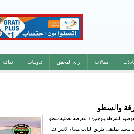
بلات
مقالات
رأي المحقق
تدوينات
ثقافة
رقة والسطو
بناء على بلاغ مقدم من طرف المدعو/ ع م س أمام مفوضية الشرطة بتوجنين 3 بتعرضه لعملية سطو
من طرف شخصين في منطقة ملتقى الطرق المعروف محليا بملتقى طريق النائب مساء الاثنين 23