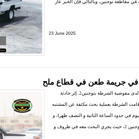
 في مقاطعة توجنين، وبالتالي فإن الخبر عار
23 June 2025
 في جريمة طعن في قطاع ملح
إثر شكاية تقدم بها المدعو م . ع. اليوم 22 يونيو 2025 لدى مفوضية الشرطة بتوجنين2. إثر حادثة
قامت الشرطة بعملية بحث مكثفة عن المشتبه
يوم في حدود الساعة الثانية و النصف ظهرا، و
يخضع حاليا للحراسة النظرية في مفوضية الشرطة بتوجنين 2، حيث يجري البحث معه في ظروف و