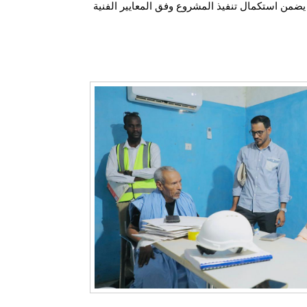
(Climatisation centrale)، والأرضيات المرنة (Sol souple)، والغازات والسوائل الطبية (Fluides médicaux)، بما يضمن استكمال تنفيذ المشروع وفق المعايير الفنية