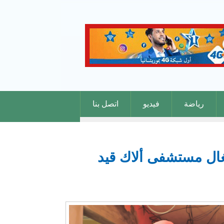
رياضة
فيديو
اتصل بنا
يذ ومتابعة المشاريع (ANESP) تعاين أشغال مستشفى ألاك قيد