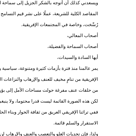
ويسعدني كذلك أن أتوجه بالشكر الجزيل إلى سماحة الشيخ
المقاصد الكلية للشريعة، عملًا على نشر قيم التسامح 
رُسِّخت، وخاصة في المجتمعات الإفريقية.
أصحاب المعالي،
أصحاب السماحة والفضيلة،
أيها السادة والسيدات،
يمر عالمنا منذ فترة بأزمات كثيرة ومتنوعة، سياسية و
الإفريقية من تنامٍ مخيف للعنف والإرهاب والنزاعات 
من حلقات عنف مفرغة حولت مساحات الأمل إلى بؤر
لكن هذه الصورة القاتمة ليست قدرا محتوما، ولا ينبغي
ففي تراثنا الإفريقي العريق من ثقافة الحوار وبناء الح
الاستقرار والسلم قائمة.
ولذا، فإن تحديات الغلو والتعصب والعنف والإرهاب لن ت