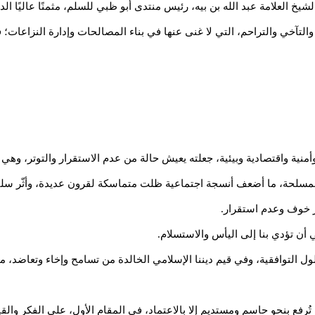
 العلامة عبد الله بن بيه، رئيس منتدى أبو ظبي للسلم، مثمنًا عاليًا الد
والتآخي والتراحم، التي لا غنى عنها في بناء المصالحات وإدارة النزاعات؛ 
أمنية واقتصادية وبيئية، جعلته يعيش حالة من عدم الاستقرار والتوتر، وهي
المسلحة، ما أضعف أنسجة اجتماعية ظلت متماسكة لقرون عديدة، وأثّر سلبً
 خوف وعدم استقرار.
 أن تؤدي بنا إلى اليأس والاستسلام.
لول التوافقية، وفي قيم ديننا الإسلامي الخالدة من تسامح وإخاء وتعاضد، ما 
ُرفع بنحو حاسم ومستديم إلا بالاعتماد، في المقام الأول، على الفكر والقي