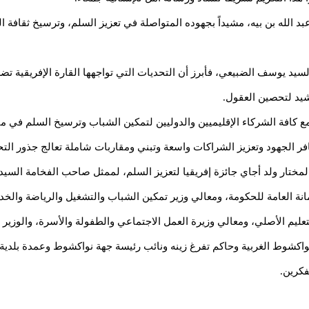
د الله بن بيه، مشيداً بجهوده المتواصلة في تعزيز السلم، وترسيخ ثقافة ا
السيد يوسف الضبيعي، فأبرز أن التحديات التي تواجهها القارة الإفريقية 
شيد لتحصين العقول.
ل مع كافة الشركاء الإقليميين والدوليين لتمكين الشباب وترسيخ السلم في
لجهود وتعزيز الشراكات واسعة وتبني ومقاربات شاملة تعالج جذور التحديا
د المختار ولد أجاي جائزة إفريقيا لتعزيز السلم، لممثل صاحب الفخامة ال
انة العامة للحكومة، ومعالي وزير تمكين الشباب والتشغيل والرياضة والخدم
عليم الأصلي، ومعالي وزيرة العمل الاجتماعي والطفولة والأسرة، والوزير ال
ي نواكشوط الغربية وحاكم تفرغ زينه ونائب رئيسة جهة نواكشوط وعمدة بلدي
فكرين.