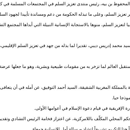
خ المحفوظ بن بيه، رئيس منتدى تعزيز السلم في المجتمعات المسلمة في ك
 تعزيز السلم، وعلى ما تبذله الحكومة من دعم ومساندة تأييدا لجهود السلم
ا لتعزيز السلم، منوها بالاستجابة الإنسانية النبيلة التي أبداها المجتمع ا
سيد محمد إدريس ديبي، تقديرا لما بذله من جهد في تعزيز السلم الإقليمي،
تقبل العالم لما تزخر به من مقومات طبيعية وبشرية، وهو ما جعلها عرضة 
ة بالمملكة المغربية الشقيقة، السيد أحمد التوفيق، عن أمله في أن يتعا
وذجا حيا.
رة الإفريقية في قيام دعوة الإسلام في أعوامها الأولى.
م المحلي المكلّف باللامركزية، عن اعتزاز فخامة الرئيس التشادي وتقديره
ً هذا التكريم تشريفاً لتشاد ورسالة أمل للإنسانية جمعاء.