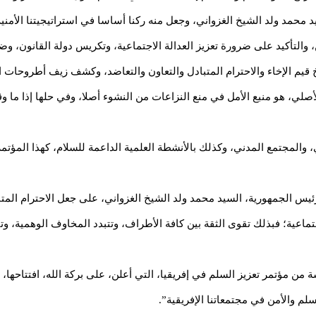
محمد ولد الشيخ الغزواني، وجعل منه ركنا أساسا في استراتيجيتنا الأمنية
ن، والتأكيد على ضرورة تعزيز العدالة الاجتماعية، وتكريس دولة القانون،
خ قيم الإخاء والاحترام المتبادل والتعاون والتعاضد، وكشف زيف أطروحات ا
 الأصلي، هو منبع الأمل في منع النزاعات من النشوء أصلا، وفي حلها إذا ما
رأي، والمجتمع المدني، وكذلك بالأنشطة العلمية الداعمة للسلام، كهذا المؤت
يس الجمهورية، السيد محمد ولد الشيخ الغزواني، على جعل الاحترام المتبا
لاجتماعية؛ فبذلك تقوى الثقة بين كافة الأطراف، وتتبدد المخاوف الوهمية،
 مؤتمر تعزيز السلم في إفريقيا، التي أعلن، على بركة الله، افتتاحها، را
سلم والأمن في مجتمعاتنا الإفريقية”.