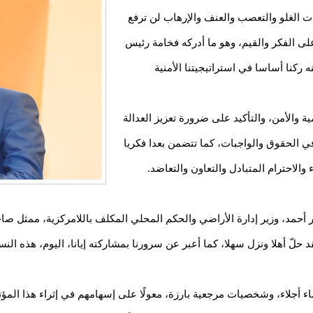
ات الغلو والتعصب والعنف والإرهاب لن ترفع
على الفكر والقيم، وهو ما أدركه فخامة رئيس
 ركنا أساسا في استراتيجيتنا الأمنية
ة والأمن، والتأكيد على ضرورة تعزيز العدالة
ي الحقوق والواجبات، كما تتضمن بعدا فكريا
والاحترام المتبادل والتعاون والتعاضد.
ر أحمد، وزير إدارة الأراضي والحكم المحلي المكلف باللامركزية، ممثل 
 حلّ أهلا ونزل سهلا، كما أعبر عن سرورنا بمشاركته إيانا، اليوم، هذه ال
ء أجلاء، وشخصيات مرجعية بارزة، معولًا على إسهامهم في إثراء هذا المؤتمر