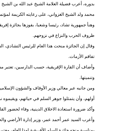
بدوره، أعرب فضيلة العلامة الشيخ عبد الله بن الشي
محمد ولد الشيخ الغزواني، على رعايته الكريمة لمؤتمر
وهنأ جمهورية تشاد، رئيسا وشعبا، بفوزها بجائزة إفريقي
ظروف الحرب والنزاع في نزوحهم.
وقال إن الجائزة منحت هذا العام للرئيس التشادي، ال
تفاقم الأزمات.
وأضاف أن القارة الإفريقية، حسب الدارسين، تعتبر مس
وتنميتها.
ومن جانبه عبر معالي وزير الأوقاف والشؤون الإسلامي
أولهم، وأن يتمثلوا جوهر السلم في حياتهم، ويقيموه نم
وأكد ضرورة استعادة الاخلاق الدينية، وفاء لحضور القا
وأعرب السيد عمر أحمد عمر، وزير إدارة الأراضي والحك
بمناسبة منحه جائزة السلم الأفريقية لهذا العام، معتبرا