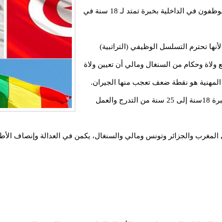
لدينا مئات الخريجين من المدرسة الوطنية للإدارة، وموظفون في الداخلية بخبرة تمتد لـ 18 سنة في
 لأنها تحترم التسلسل الوظيفي (التراتبية)
 ولاة وحكام من السنغال ومالي أن تعيين ولاة
رس المهنية هو نقطة ضعف تعجب منها الجيران.
بينما يصل المسؤولون لديهم إلى منصب الوالي بعد خبرة 18سنة إلى 25 سنة من التدرج والعمل
 المغرب والجزائر وتونس ومالي والسنغال، يكمن في العدالة وإنصاف الأطر 