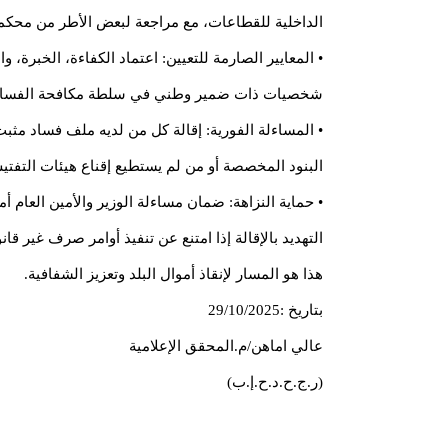
الداخلية للقطاعات، مع مراجعة لبعض الأطر من محكم
• المعايير الصارمة للتعيين: اعتماد الكفاءة، الخبرة، 
شخصيات ذات ضمير وطني في سلطة مكافحة الفساد
• المساءلة الفورية: إقالة كل من لديه ملف فساد مثب
البنود المخصصة أو من لم يستطيع إقناع هيئات التفت
• حماية النزاهة: ضمان مساءلة الوزير والأمين العام أما
التهديد بالإقالة إذا امتنع عن تنفيذ أوامر صرف غير قانو
هذا هو المسار لإنقاذ أموال البلد وتعزيز الشفافية.
بتاريخ :29/10/2025
عالي اماهن
/م.المحقق الإعلامية
(ر.ج.ح.د.ح.إ.ب)