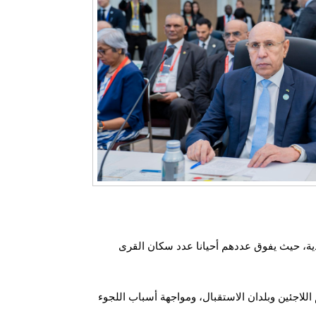
يس الموريتاني، إلى أنه وبالإضافة إلى ذلك، يعيش أكثر من 173 ألف لاجئ اليوم داخل المجتمعات المضيفة عبر 76 بلدية، حيث يفوق عددهم أحيانا عدد سكان القرى
للاجئين وبلدان الاستقبال، ومواجهة أسباب اللجوء