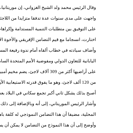
وقال الرئيس محمد ولد الشيخ الغزواني، إن موريتانيا، 
واجهت على مدى سنوات عدة تدفقا متزايدا من اللاجئي
على التوفيق بين متطلبات التنمية المستدامة وإكراهات 
اختارت، انسجاما مع قيم التضامن الإفريقي والأخوة الإ
وأضاف سيادته في خطاب ألقاه أمام ندوة رفيعة الم
اليابانية للتعاون الدولي ومفوضية الأمم المتحدة السا
على أراضيها أكثر من 309 آلاف لاجئ،
أصبح بذلك يشكل ثاني أكبر تجمع سكاني في البلاد بعد
المحلية، مضيفا أن هذا التضامن النموذجي له كلفة باهظ
وأوضح إلى أن هذا النموذج من التضامن لا يمكن أن يست