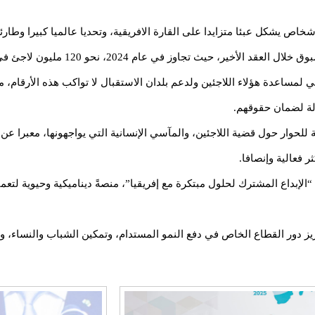
أشخاص يشكل عبئا متزايدا على القارة الافريقية، وتحديا عالميا كبيرا وطا
ر، حيث تجاوز في عام 2024، نحو 120 مليون لاجئ في العالم.
لمساعدة هؤلاء اللاجئين ولدعم بلدان الاستقبال لا تواكب هذه الأرقام، م
ولة لضمان حقوقهم.
 للحوار حول قضية اللاجئين، والمآسي الإنسانية التي يواجهونها، معبرا ع
 فعالية وإنصافا.
إبداع المشترك لحلول مبتكرة مع إفريقيا”، منصةً ديناميكية وحيوية لتعمي
ز دور القطاع الخاص في دفع النمو المستدام، وتمكين الشباب والنساء، وتع