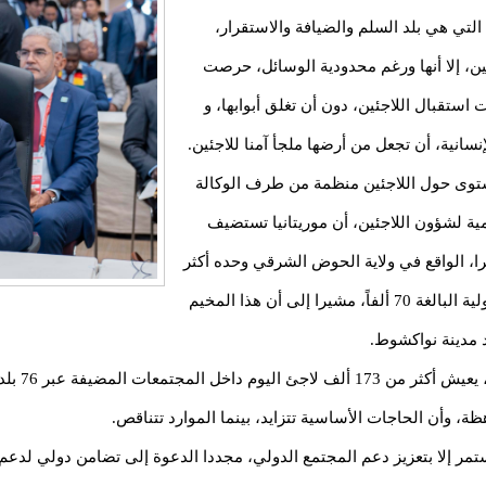
التي هي بلد السلم والضيافة والاستقرار،
ن، إلا أنها ورغم محدودية الوسائل، حرصت
استقبال اللاجئين، دون أن تغلق أبوابها، و
نسانية، أن تجعل من أرضها ملجأ آمنا للاجئين.
ستوى حول اللاجئين منظمة من طرف الوكالة
مية لشؤون اللاجئين، أن موريتانيا تستضيف
 يضم مخيم أمبيرا، الواقع في ولاية الحوض الشرقي وحده أكثر
من 120 ألف لاجئ، وهو ما يفوق قدرته الاستيعابية الأولية البالغة 70 ألفاً، مشيرا إلى أن هذا المخيم
 مدينة نواكشوط.
وأشار الرئ
ة، وأن الحاجات الأساسية تتزايد، بينما الموارد تتناقص.
مر إلا بتعزيز دعم المجتمع الدولي، مجددا الدعوة إلى تضامن دولي لدعم ا