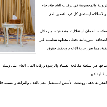
زبونية والمحسوبية في ترقيات الشرطة، جاء
 والأسلاك، ليستحق كل فرد التقدير الذي
لاحه، لضمان استقلاليته وشفافيته، من خلال
الصحافة الموريتانية تحظى بخطوة تنظيمية غير
ية، مما يعزز حرية الإعلام ويحفظ حقوق
د، فها هي سلطة مكافحة الفساد والرشوة ورقابة المال العام على وشك الان
 أو تأخير.
فخر بقائدهم، ووضعت الأسس لمستقبل ينعم بالعدل والنزاهة والتنمية. فلك 