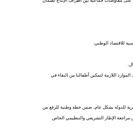
ها على مفاوضات جماعية بين أطراف الإنتاج لضمان
ية للاقتصاد الوطني.
ل.
لموارد اللازمة لتمكين أطفالنا من البقاء في
رية للدولة بشكل عام، ضمن خطة وطنية للرفع من
ع وتنفيذ برنامج أولوي نموذجي لتكوين عينة من ألف عامل خلال 12 شهرا، فضلا عن مراجعة الإطار التشريعي والتنظيمي الخاص