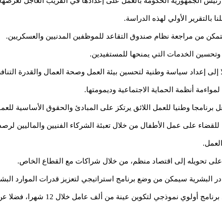
مة رئيس الجمهورية الحكومة بالعمل على إعدادها في القريب العاجل لعرض
 بالتقرير الأولي لهذه الدراسة.
تمكن من مراجعة نظام صندوق التقاعد للموظفين المدنيين والعسكريين.
وتحسين الخدمات التي يمنحها للمستفيدين.
إلى إعداد سياسة وطنية لتحسين بيئة العمل وصحة العمال والقدرة التنافس
 لمواءمة أنظمة الحماية الاجتماعية وديمومتها.
 برنامجا وطنيا للعمل اللائق يرتكز على المبادئ والحقوق الأساسية للعما
لقضاء على عمل الأطفال من خلال تعبئة الشركاء الفنيين والماليين لرصد ا
لعمل.
لى تحويله إلى اقتصاد منظم، من خلال شراكات مع القطاع الخاص.
البشرية سيمكن من وضع برنامج استراتيجي لتعزيز قدرات الموارد البش
قدرات العمال تشمل، من بين أمور أخرى، وض