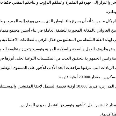
خر واعتزاز إلى جهودكم المثمرة وعملكم الدؤوب وإنتاجكم المقدر، فكفاح
وطني.
كل ما من شأنه أن يسرع بناء الوطن الذي يسعى ويرنو إليه الجميع، وطن ال
يخ الغزواني بالمكانة المحورية للطبقة العاملة في بناء أسس مجتمع متما
ي لهذه الفئة النشطة من المجتمع من خلال الرقي بالقطاعات الاجتماعية و
نهوض بظروف العمل والصحة والسلامة المهنية وتوسيع وتعزيز منظومة الحماي
امة رئيس الجمهورية بتحقيق العديد من المكتسبات النوعية تجلى أبرزها في
ل الزيادات التي عرفتها مراجعات الحد الأدنى للأجور على المستوى الوطني، ح
20.000 أوقية قديمة.
تشارين التربويين والملحقين الإداريين.