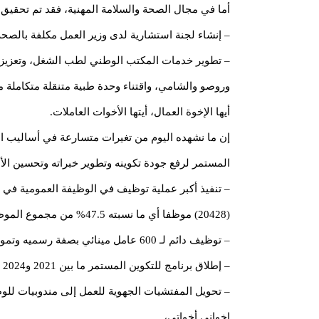
أما في مجال الصحة والسلامة المهنية، فقد تم تحقيق
– إنشاء لجنة استشارية لدى وزير العمل مكلفة بالصحة وا
– تطوير خدمات المكتب الوطني لطب الشغل، وتعزيز قد
وروصو والشامي، واقتناء وحدة طبية متنقلة متكاملة من
أيها الإخوة العمال، أيتها الأخوات العاملات.
إن ما نشهده اليوم من تغيرات متسارعة في أساليب العم
المستمر لرفع جودة تكوينه وتطوير خبراته وتحسين الأط
– تنفيذ أكبر عملية توظيف في الوظيفة العمومية في تا
(20428) موظفا أي ما نسبته 47.5% من مجموع الموظفين.
– توظيف دائم لـ 600 عامل مينائي بصفة رسميه وتمويل الذهاب الطوعي للبقية.
– إطلاق برنامج للتكوين المستمر ما بين 2021 و2024 استفاد منه آلاف الموظفين.
– تحويل المفتشيات الجهوية للعمل إلى مندوبيات للو
إخواني أخواتي،