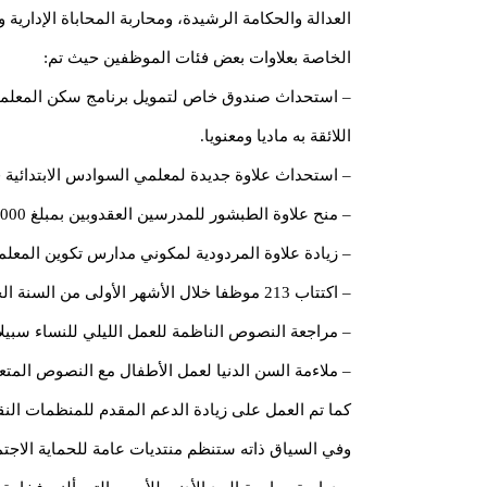
العدالة والحكامة الرشيدة، ومحاربة المحاباة الإدار
الخاصة بعلاوات بعض فئات الموظفين حيث تم:
– استحداث صندوق خاص لتمويل برنامج سكن المعلمين 
اللائقة به ماديا ومعنويا.
– استحداث علاوة جديدة لمعلمي السوادس الابتدائية قدرها 20.000 أوقية
– منح علاوة الطبشور للمدرسين العقدوبين بمبلغ 60.000 أوقية قديمة.
– زيادة علاوة المردودية لمكوني مدارس تكوين المعلمين بانواكشوط ولعيون واكجوجت
– اكتتاب 213 موظفا خلال الأشهر الأولى من السنة الجارية، ويجري الاستعداد حاليا لاكتتاب 3000 موظف.
– مراجعة النصوص الناظمة للعمل الليلي للنساء سبيلا
– ملاءمة السن الدنيا لعمل الأطفال مع النصوص المت
كما تم العمل على زيادة الدعم المقدم للمنظمات النقابية بنسبة 150% لتعزيز جسور الثقة بين أطراف الحوار الاجتماعي لتمكينهم م
وفي السياق ذاته ستنظم منتديات عامة للحماية الاجت