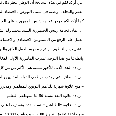
إنني أؤكد لكم في هذه السانحة أن الوطن ينظر بكل ف
الفقر والتخلف، وعدته في سبيل النهوض بالاقتصاد ال
كما أؤكد لكم حرص فخامة رئيس الجمهورية على القيام ب
إن إيمان فخامة رئيس الجمهورية السيد محمد ولد الش
العمل على الرفع من المستويين الاقتصادي والاجتماع
التشريعية والتنظيمية وإقرار مفهوم العمل اللائق وال
وانطلاقا من هذا التوجه، تميزت المأمورية الأولى لفخ
– زيادة الحد الأدنى للأجور بنسبة هي الأكبر من بين ك
– زيادة صافية في رواتب موظفي الدولة المدنيين والعسكريين بمقدار 
– منح علاوة شهرية للتأطير التربوي للمعلمين ومديري المدارس، قدرها 10.000 أوقية قديمة، لتشمل لاحقا المفتشين والمس
– زيادة علاوة البعد بنسبة 150% لموظفي التعليم.
– زيادة علاوة “الطباشير” بنسبة 50% وتسديدها على مدار 12 شهرا بدل 9 أشهر وتوسيعها لتشمل مديري المدارس.
– مضاعفة علاوة التجهيز 100% حيث بلغت 40.000 أوقية قديمة.